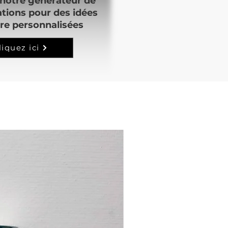
notre générateur de
ations pour des idées
re personnalisées
liquez ici