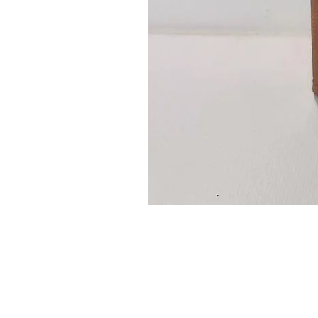
Guidon
custom
–
flasque
personnalisée
avec
texte