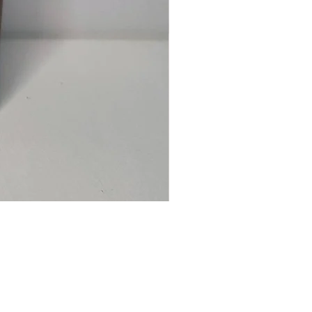
Ancre
marine
–
flasque
personnalisée
avec
texte