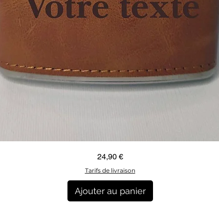
Aperçu rapide
Prix
24,90 €
Tarifs de livraison
Ajouter au panier