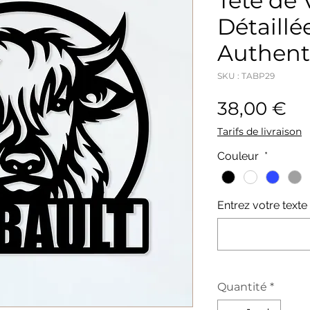
Tête de 
Détaillé
Authent
SKU : TABP29
Pr
38,00 €
Tarifs de livraison
Couleur
*
Entrez votre texte 
Quantité
*