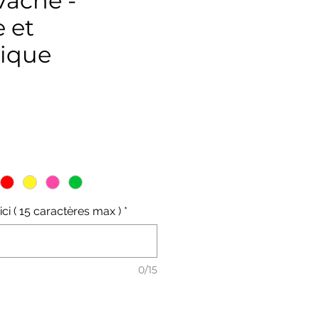
Vache -
e et
ique
ix
ici ( 15 caractères max )
*
0/15