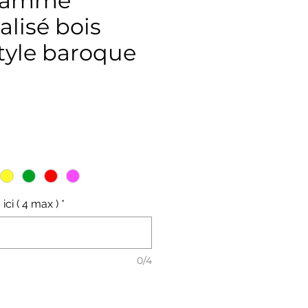
ramme
lisé bois
tyle baroque
ix
 ici ( 4 max )
*
0/4