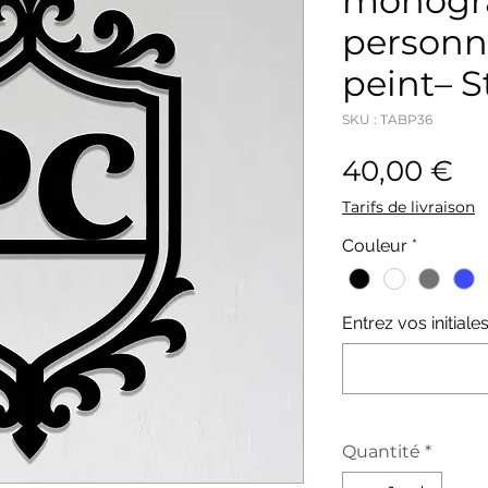
monog
personna
peint– S
SKU : TABP36
Pr
40,00 €
Tarifs de livraison
Couleur
*
Entrez vos initiales
Quantité
*