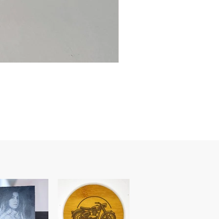
Ancre
marine
–
flasque
personnalisée
avec
texte