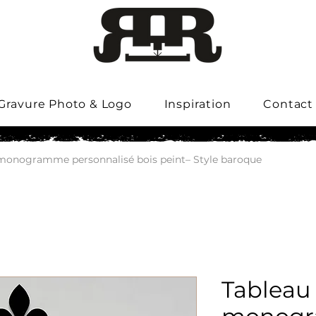
Gravure Photo & Logo
Inspiration
Contact
monogramme personnalisé bois peint– Style baroque
Tableau