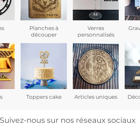
es
Planches à
Verres
Gra
découper
personnalisés
s
Toppers cake
Articles uniques
Déco
Suivez-nous sur nos réseaux sociaux