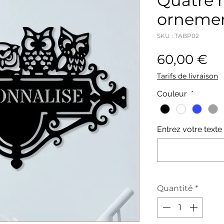
Quatre 
ornemen
SKU : TABP02
Pr
60,00 €
Tarifs de livraison
Couleur
*
Entrez votre texte 
Quantité
*