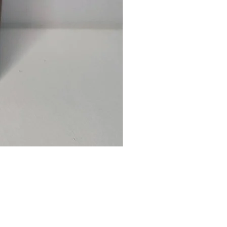
Ancre
marine
–
flasque
personnalisée
avec
texte