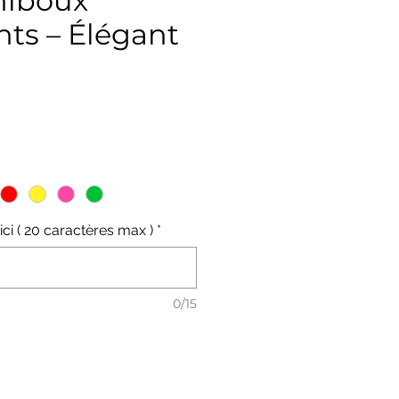
hiboux
ts – Élégant
ix
ici ( 20 caractères max )
*
0/15