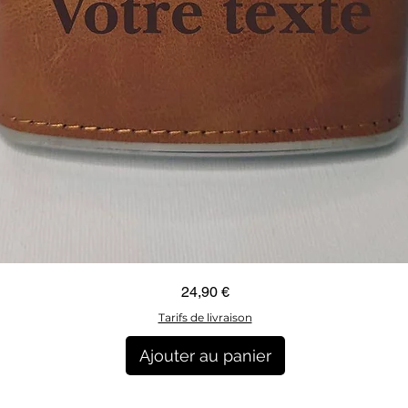
Aperçu rapide
Prix
24,90 €
Tarifs de livraison
Ajouter au panier