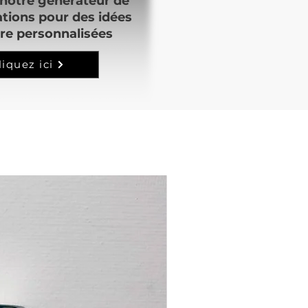
notre générateur de
ations pour des idées
re personnalisées
liquez ici