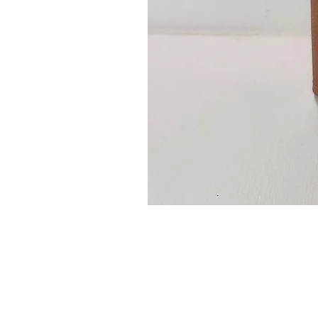
Guidon
custom
–
flasque
personnalisée
avec
texte