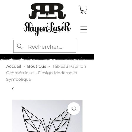
Accueil
›
Boutique
›
Tableau Papillon
Géométrique – Design Moderne et
Symbolique