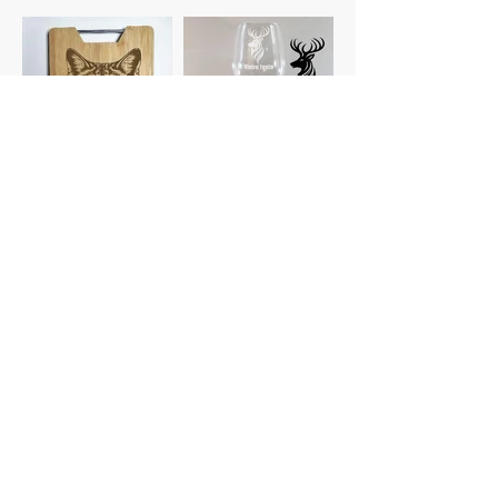
Planches à
Verres
découper
personnalisés
Gravure photo
Dessous de verre
Voir plus de catégories