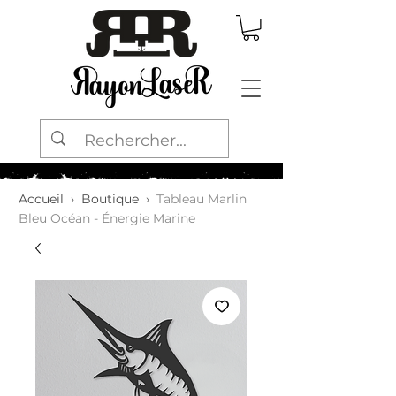
Accueil
›
Boutique
›
Tableau Marlin
Bleu Océan - Énergie Marine