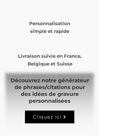
Laposte ou Mondial Relay )
Le délai de livraison varie de 5
à 14 jours ouvrés selon nos
Personnalisation
commandes et notre temps
simple et rapide
de production.
Livraison suivie en
France,
Belgique et Suisse
Découvrez notre générateur
de phrases/citations pour
des idées de gravure
personnalisées
Cliquez ici