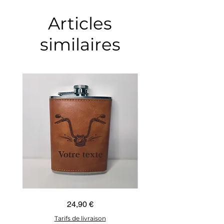
Articles
similaires
Guidon
Ancre
Prix
24,90 €
custom
marine
–
–
flasque
flasque
Tarifs de livraison
personnalisée
personnalisée