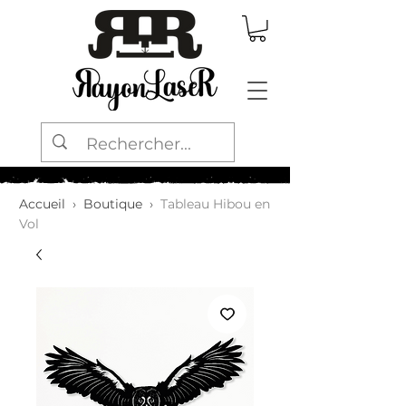
Accueil
›
Boutique
›
Tableau Hibou en
Vol