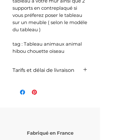
tableau à votre mur ainsi que 2
supports en contreplaqué si
vous préferez poser le tableau
sur un meuble ( selon le modéle
du tableau )
tag : Tableau animaux animal
hibou chouette oiseau
Tarifs et délai de livraison
La livraison n'est pas
comprise dans le prix de
l'article et dépend du poids
total de votre
commande selon les articles
commandés et selon le
service de livraison choisi lors
Fabriqué en France
de votre commande (