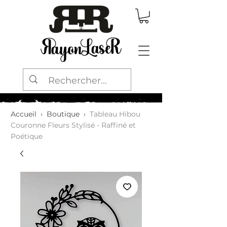
Accueil
›
Boutique
›
Tableau Hibou
Couronne Fleurs Stylisé - Raffiné et
Poétique