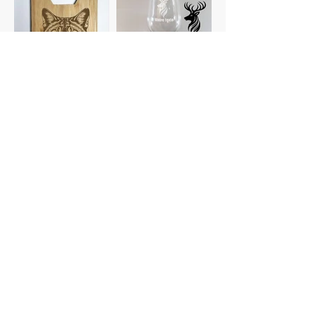
Planches à
Verres
découper
personnalisés
Gravure photo
Dessous de verre
Voir plus de catégories