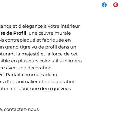
de l'article et d
votre commande s
commandés et sel
nce et d’élégance à votre intérieur
choisi lors de v
re de Profil
, une œuvre murale
Mondial Relay )
is contreplaqué et fabriquée en
Le délai de livrai
n grand tigre vu de profil dans un
ouvrés selon no
urant la majesté et la force de cet
temps de produc
le en plusieurs coloris, il sublimera
re avec une décoration
ée. Parfait comme cadeau
s d’art animalier et de décoration
tenant pour une déco qui vous
, contactez-nous.