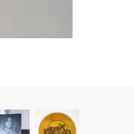
Ancre
marine
–
flasque
personnalisée
avec
texte