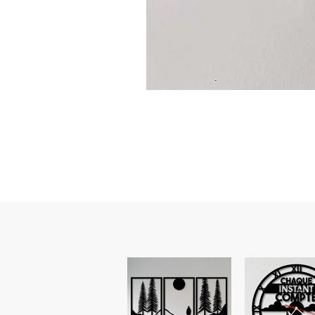
Guidon
custom
–
flasque
personnalisée
avec
texte