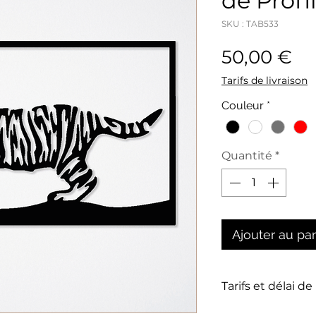
de Profi
SKU : TAB533
Pr
50,00 €
Tarifs de livraison
Couleur
*
Quantité
*
Ajouter au pa
Tarifs et délai de
La livraison n'es