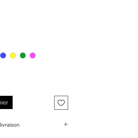
l
ix
nier
 livraison
t pas comprise dans le prix