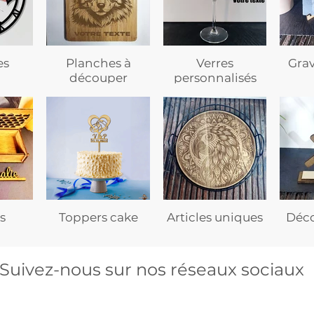
es
Planches à
Verres
Gra
découper
personnalisés
s
Toppers cake
Articles uniques
Déco
Suivez-nous sur nos réseaux sociaux