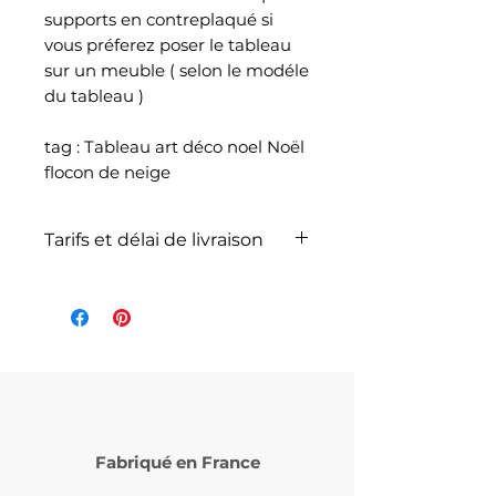
supports en contreplaqué si
vous préferez poser le tableau
sur un meuble ( selon le modéle
du tableau )
tag : Tableau art déco noel Noël
flocon de neige
Tarifs et délai de livraison
La livraison n'est pas
comprise dans le prix de
l'article et dépend du poids
total de votre
commande selon les articles
commandés et selon le
service de livraison choisi lors
Fabriqué en France
de votre commande (
Laposte ou Mondial Relay )