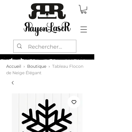
Accueil
›
Boutique
›
Tableau Flocon
de Neige Élégant