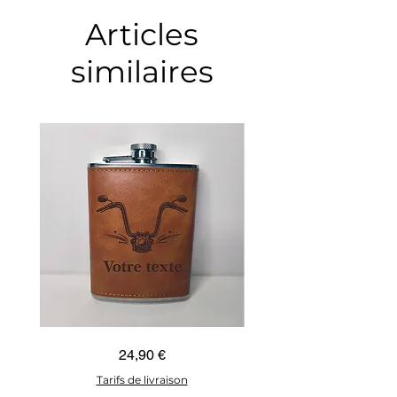
Articles
similaires
Guidon
Ancre
Prix
24,90 €
custom
marine
–
–
flasque
flasque
Tarifs de livraison
personnalisée
personnalisée
avec
avec