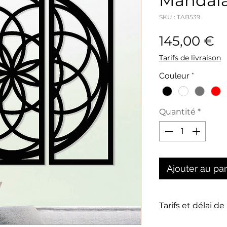
Mandal
SKU : TAB539
Pr
145,00 €
Tarifs de livraison
Couleur
*
Quantité
*
Ajouter au pa
Tarifs et délai de
La livraison n'es