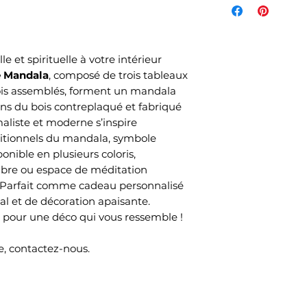
de l'article et d
votre commande s
commandés et sel
 et spirituelle à votre intérieur
choisi lors de v
e Mandala
, composé de trois tableaux
Mondial Relay )
 fois assemblés, forment un mandala
Le délai de livrai
ns du bois contreplaqué et fabriqué
ouvrés selon no
aliste et moderne s’inspire
temps de produc
itionnels du mandala, symbole
ponible en plusieurs coloris,
ambre ou espace de méditation
 Parfait comme cadeau personnalisé
al et de décoration apaisante.
our une déco qui vous ressemble !
, contactez-nous.