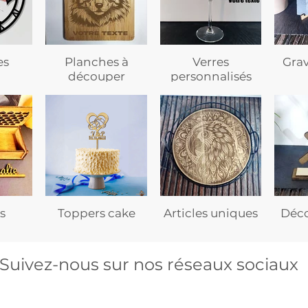
es
Planches à
Verres
Gra
découper
personnalisés
s
Toppers cake
Articles uniques
Déco
Suivez-nous sur nos réseaux sociaux