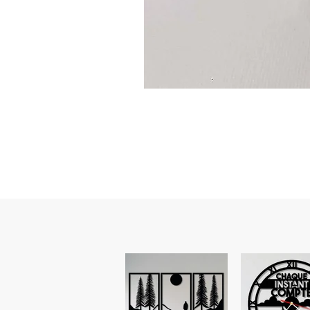
Guidon
custom
–
flasque
personnalisée
avec
texte