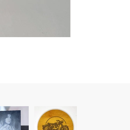
Ancre
marine
–
flasque
personnalisée
avec
texte