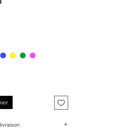
a
ix
nier
 livraison
t pas comprise dans le prix