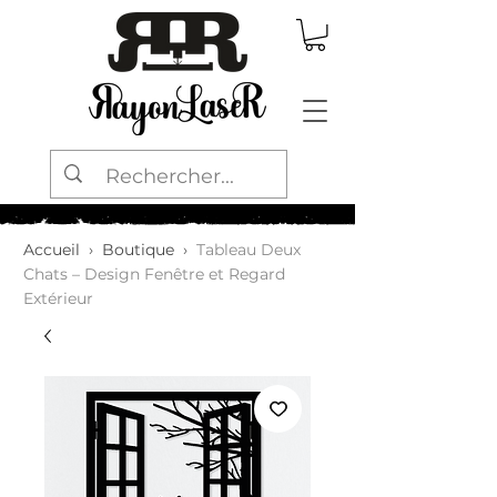
Accueil
›
Boutique
›
Tableau Deux
Chats – Design Fenêtre et Regard
Extérieur