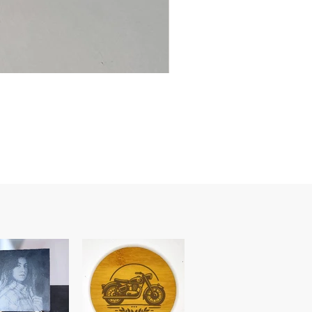
Ancre
marine
–
flasque
personnalisée
avec
texte