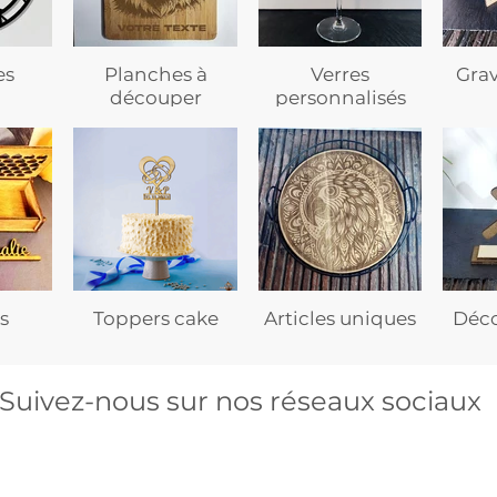
es
Planches à
Verres
Gra
découper
personnalisés
s
Toppers cake
Articles uniques
Déco
Suivez-nous sur nos réseaux sociaux