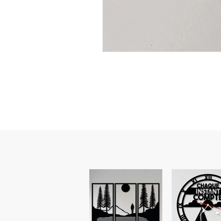
Guidon
custom
–
flasque
personnalisée
avec
texte