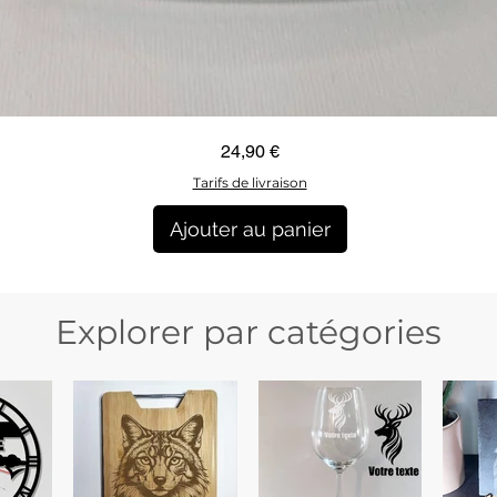
Aperçu rapide
Prix
24,90 €
Tarifs de livraison
Ajouter au panier
Explorer par catégories