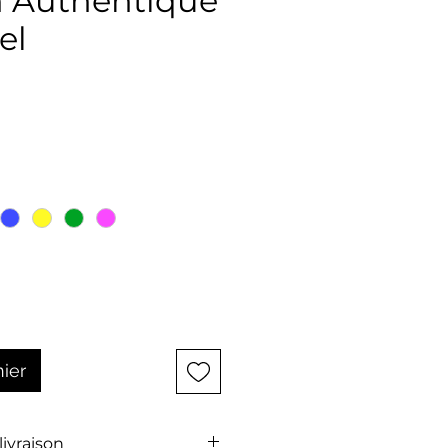
n Authentique
el
x
nier
 livraison