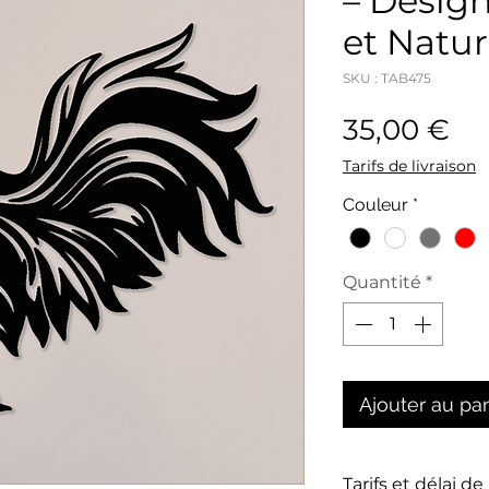
– Desig
et Natur
SKU : TAB475
Pri
35,00 €
Tarifs de livraison
Couleur
*
Quantité
*
Ajouter au pa
Tarifs et délai de