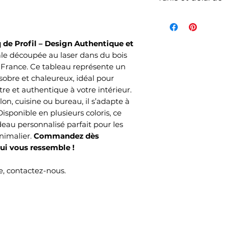
La livraison n'es
de l'article et d
votre commande s
 de Profil – Design Authentique et
commandés et sel
le découpée au laser dans du bois
choisi lors de v
 France. Ce tableau représente un
Mondial Relay )
 sobre et chaleureux, idéal pour
Le délai de livrai
e et authentique à votre intérieur.
lon, cuisine ou bureau, il s’adapte à
ouvrés selon no
Disponible en plusieurs coloris, ce
temps de produc
eau personnalisé parfait pour les
nimalier.
Commandez dès
ui vous ressemble !
, contactez-nous.