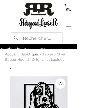
Accueil
›
Boutique
›
Tableau Chien
Basset Hound - Original et Ludique