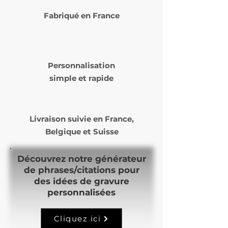
service de livraison choisi lors
Fabriqué en France
de votre commande (
Laposte ou Mondial Relay )
Le délai de livraison varie de 5
à 14 jours ouvrés selon nos
Personnalisation
commandes et notre temps
simple et rapide
de production.
Livraison suivie en
France,
Belgique et Suisse
Découvrez notre générateur
de phrases/citations pour
des idées de gravure
personnalisées
Cliquez ici