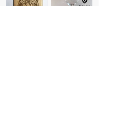
Planches à
Verres
découper
personnalisés
Gravure photo
Dessous de verre
Voir plus de catégories