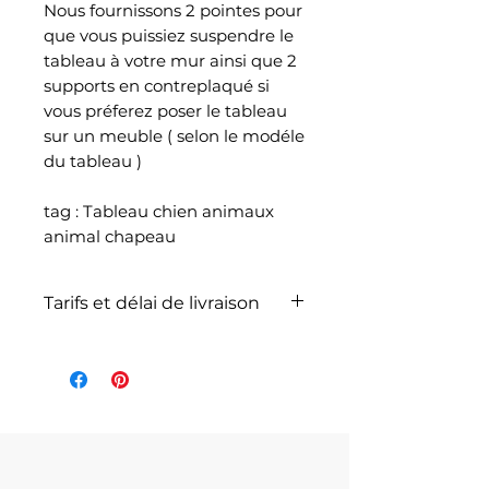
Nous fournissons 2 pointes pour
que vous puissiez suspendre le
tableau à votre mur ainsi que 2
supports en contreplaqué si
vous préferez poser le tableau
sur un meuble ( selon le modéle
du tableau )
tag : Tableau chien animaux
animal chapeau
Tarifs et délai de livraison
La livraison n'est pas
comprise dans le prix de
l'article et dépend du poids
total de votre
commande selon les articles
commandés et selon le