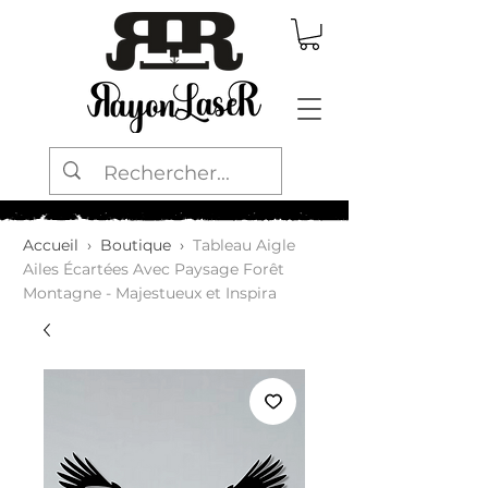
Accueil
›
Boutique
›
Tableau Aigle
Ailes Écartées Avec Paysage Forêt
Montagne - Majestueux et Inspira