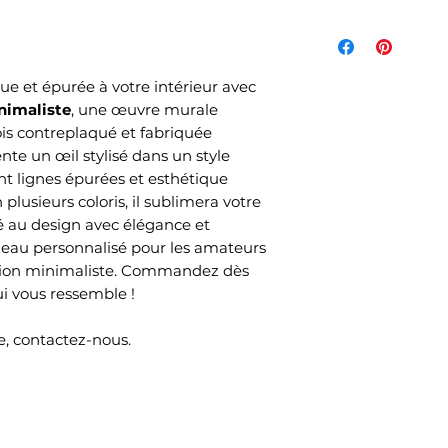
La livraison n'es
de l'article et d
votre commande s
e et épurée à votre intérieur avec
commandés et sel
nimaliste
, une œuvre murale
choisi lors de v
is contreplaqué et fabriquée
Mondial Relay )
nte un œil stylisé dans un style
Le délai de livrai
nt lignes épurées et esthétique
ouvrés selon no
lusieurs coloris, il sublimera votre
temps de produc
é au design avec élégance et
deau personnalisé pour les amateurs
ation minimaliste. Commandez dès
i vous ressemble !
, contactez-nous.