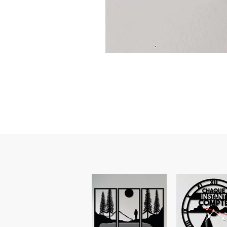
Guidon
custom
–
flasque
personnalisée
avec
texte