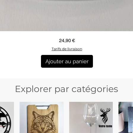
Aperçu rapide
Prix
24,90 €
Tarifs de livraison
Ajouter au panier
Explorer par catégories