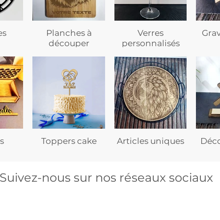
es
Planches à
Verres
Gra
découper
personnalisés
s
Toppers cake
Articles uniques
Déco
Suivez-nous sur nos réseaux sociaux