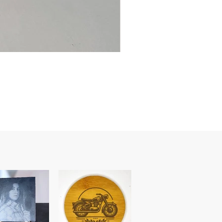
Ancre
marine
–
flasque
personnalisée
avec
texte