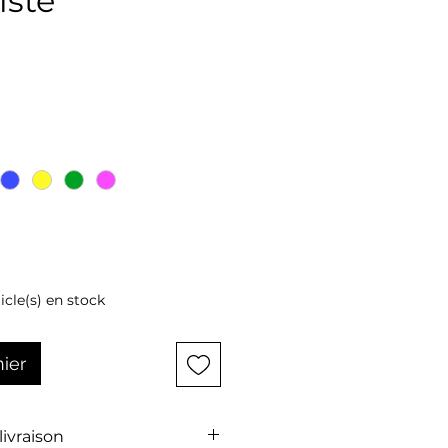
iste
ix
ticle(s) en stock
nier
 livraison