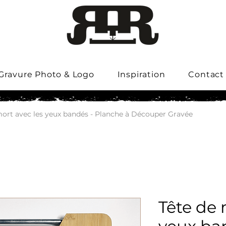
Gravure Photo & Logo
Inspiration
Contact
mort avec les yeux bandés - Planche à Découper Gravée
Tête de 