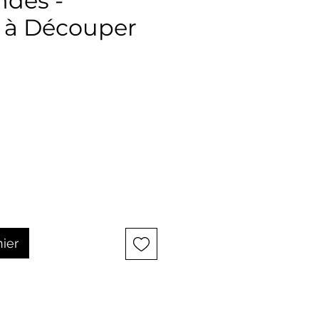
ndés -
 à Découper
ix
nier