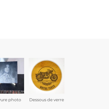
Ancre
marine
–
flasque
personnalisée
avec
texte
vure photo
Dessous de verre