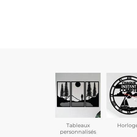
Guidon
custom
–
flasque
personnalisée
avec
texte
Tableaux
Horlog
personnalisés