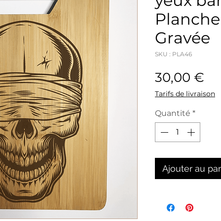
yeux ba
Planche
Gravée
SKU : PLA46
Pr
30,00 €
Tarifs de livraison
Quantité
*
Ajouter au pa