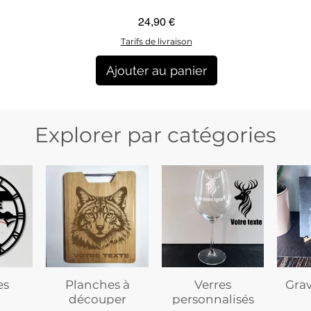
Aperçu rapide
Prix
24,90 €
Tarifs de livraison
Ajouter au panier
Explorer par catégories
es
Planches à
Verres
Gra
découper
personnalisés