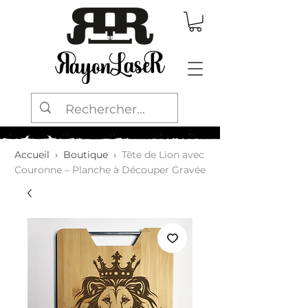
Accueil
›
Boutique
›
Tête de Lion avec
Couronne – Planche à Découper Gravée