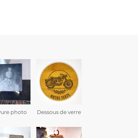
flasque
personnalisée
avec
texte
vure photo
Dessous de verre