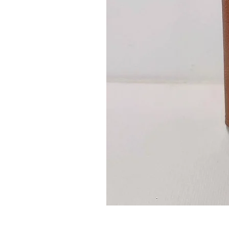
Guidon
custom
–