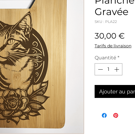
Planche
Gravée
SKU : PLA22
Pr
30,00 €
Tarifs de livraison
Quantité
*
Ajouter au pa