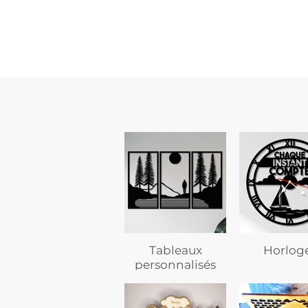
flasque
personnalisée
avec
texte
Tableaux
Horlog
personnalisés