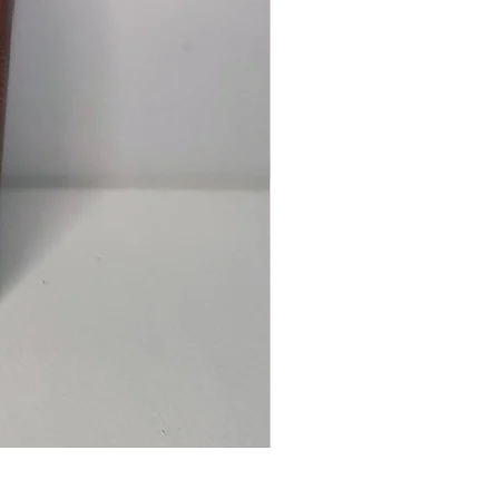
Ancre
marine
–