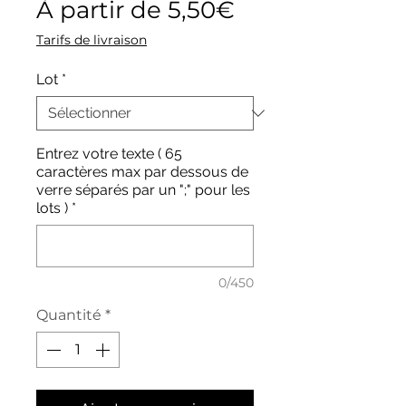
Prix
À partir de
5,50€
promotionnel
Tarifs de livraison
Lot
*
Entrez votre texte ( 65
caractères max par dessous de
verre séparés par un ";" pour les
lots )
*
0/450
Quantité
*