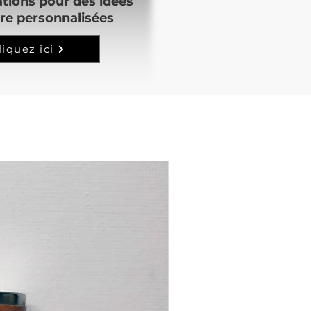
ations pour des idées
re personnalisées
liquez ici