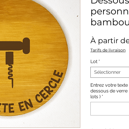
Dessous
personn
bambou
À partir d
Tarifs de livraison
Lot
*
Sélectionner
Entrez votre texte
dessous de verre s
lots )
*