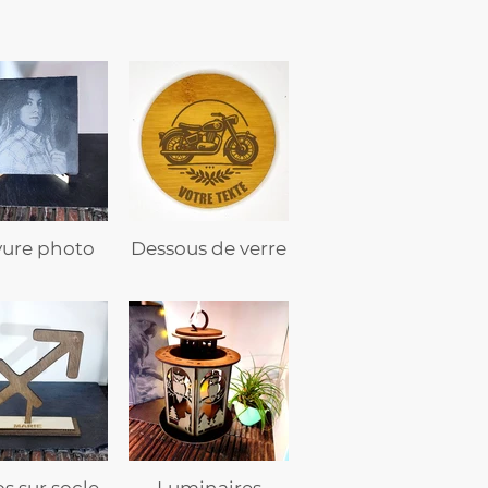
vure photo
Dessous de verre
s sur socle
Luminaires