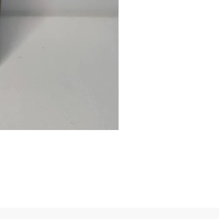
Ancre
marine
–
flasque
personnalisée
avec
texte