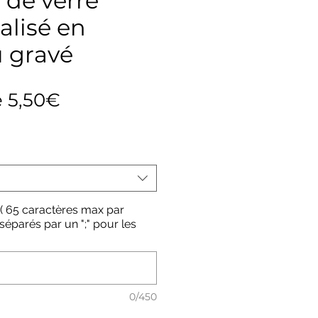
 de verre
alisé en
 gravé
Prix
e
5,50€
promotionnel
 ( 65 caractères max par
éparés par un ";" pour les
0/450