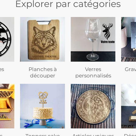
Explorer par catégories
es
Planches à
Verres
Gra
découper
personnalisés
s
Toppers cake
Articles uniques
Déco