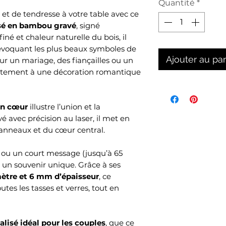
Quantité
*
et de tendresse à votre table avec ce
isé en bambou gravé
, signé
iné et chaleur naturelle du bois, il
 évoquant les plus beaux symboles de
Ajouter au pa
our un mariage, des fiançailles ou un
rfaitement à une décoration romantique
un cœur
illustre l’union et la
é avec précision au laser, il met en
s anneaux et du cœur central.
ou un court message (jusqu’à 65
 un souvenir unique. Grâce à ses
ètre et 6 mm d’épaisseur
, ce
utes les tasses et verres, tout en
lisé idéal pour les couples
, que ce