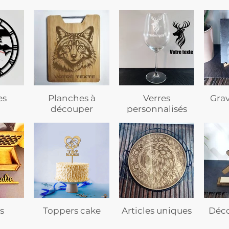
es
Planches à
Verres
Gra
découper
personnalisés
s
Toppers cake
Articles uniques
Déco