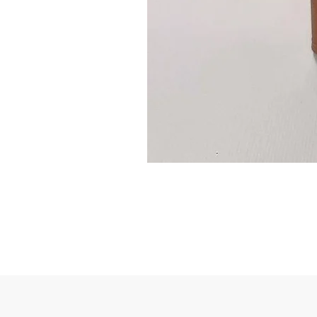
Guidon
custom
–
flasque
personnalisée
avec
texte