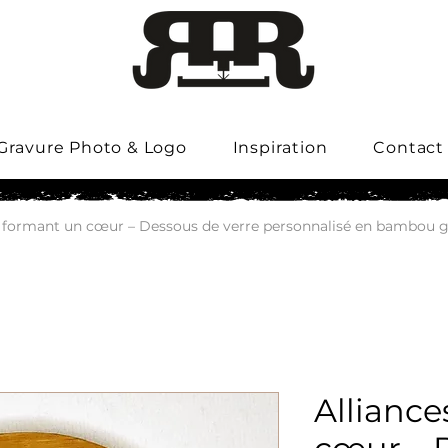
Gravure Photo & Logo
Inspiration
Contact
s formant un cœur – Dessous de verre personnalisé en bambou 
Allianc