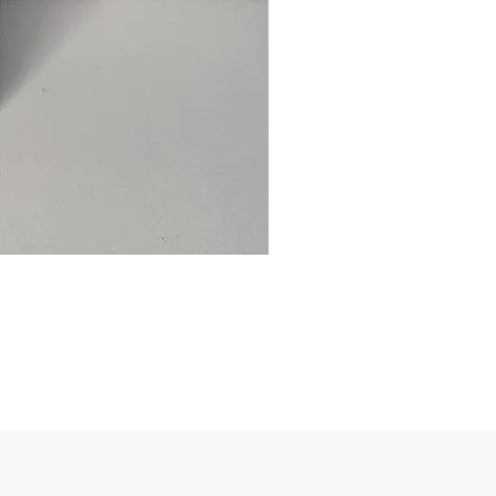
Ancre
marine
–
flasque
personnalisée
avec
texte