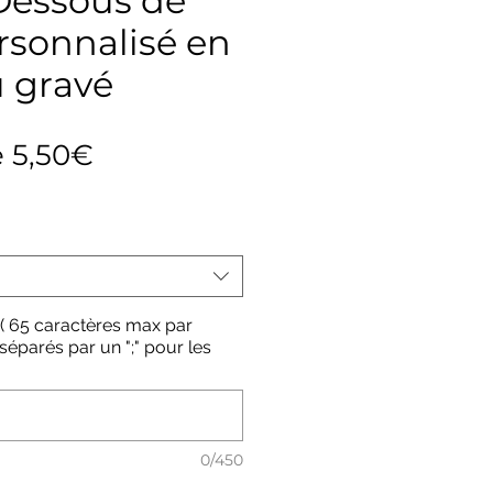
Dessous de
rsonnalisé en
 gravé
Prix
e
5,50€
promotionnel
 ( 65 caractères max par
éparés par un ";" pour les
0/450