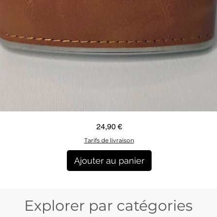
Aperçu rapide
Prix
24,90 €
Tarifs de livraison
Ajouter au panier
Explorer par catégories