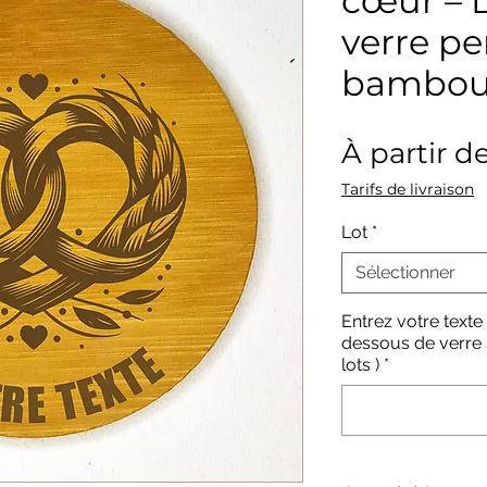
cœur – 
verre pe
bambou
À partir d
Tarifs de livraison
Lot
*
Sélectionner
Entrez votre texte
dessous de verre s
lots )
*