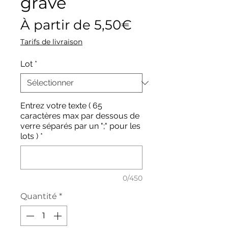
gravé
Prix
À partir de
5,50€
promotionnel
Tarifs de livraison
Lot
*
Entrez votre texte ( 65
caractères max par dessous de
verre séparés par un ";" pour les
lots )
*
0/450
Quantité
*