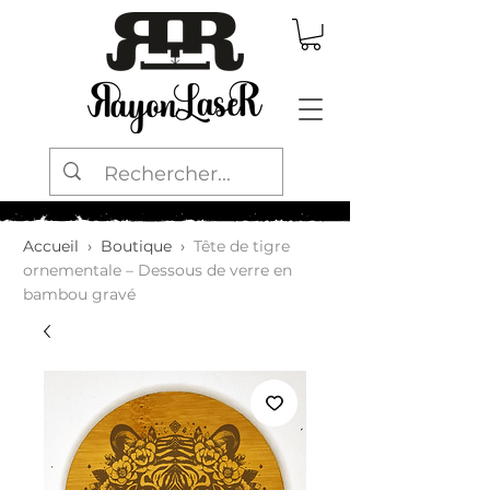
Accueil
›
Boutique
›
Tête de tigre
ornementale – Dessous de verre en
bambou gravé