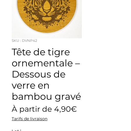
SKU : DVNP42
Tête de tigre
ornementale –
Dessous de
verre en
bambou gravé
Prix
À partir de
4,90€
promotionnel
Tarifs de livraison