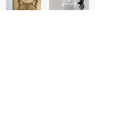
Planches à
Verres
découper
personnalisés
Gravure photo
Dessous de verre
Voir plus de catégories