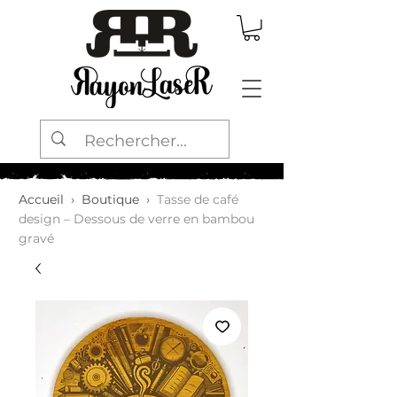
Accueil
›
Boutique
›
Tasse de café
design – Dessous de verre en bambou
gravé