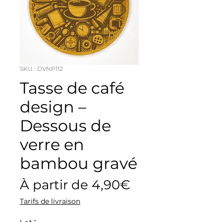
SKU : DVNP112
Tasse de café
design –
Dessous de
verre en
bambou gravé
Prix
À partir de
4,90€
promotionnel
Tarifs de livraison