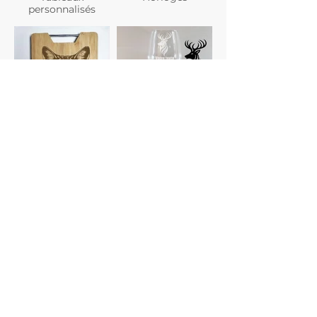
personnalisés
Planches à
Verres
découper
personnalisés
Gravure photo
Dessous de verre