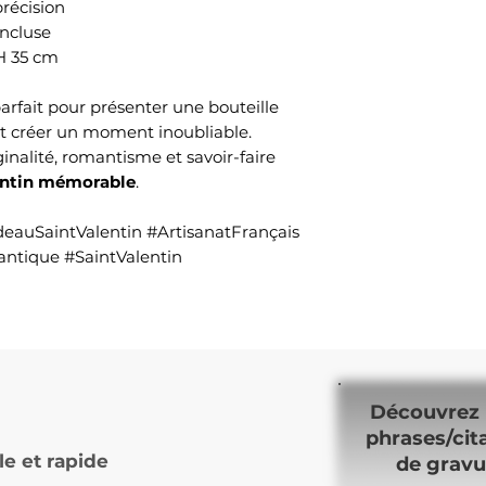
récision
ncluse
 H 35 cm
 parfait pour présenter une bouteille
 et créer un moment inoubliable.
ginalité, romantisme et savoir-faire
entin mémorable
.
eauSaintValentin #ArtisanatFrançais
tique #SaintValentin
Découvrez 
phrases/cit
le et rapide
de gravu