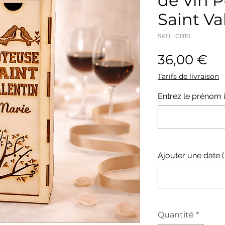
de Vin P
Saint Va
SKU : CB10
Pr
36,00 €
Tarifs de livraison
Entrez le prénom i
Ajouter une date ( 
Quantité
*