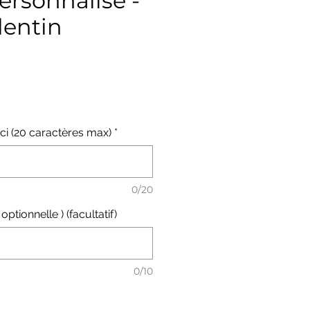
ersonnalisé -
lentin
ix
ci (20 caractères max)
*
0/20
optionnelle ) (facultatif)
0/10