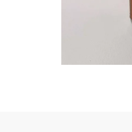
Guidon
custom
–
flasque
personnalisée
avec
texte