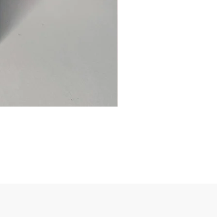
Ancre
marine
–
flasque
personnalisée
avec
texte