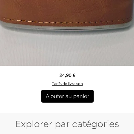
Aperçu rapide
Prix
24,90 €
Tarifs de livraison
Ajouter au panier
Explorer par catégories