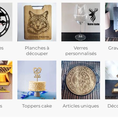
es
Planches à
Verres
Gra
découper
personnalisés
s
Toppers cake
Articles uniques
Déco