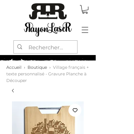
Accueil
›
Boutique
›
Village français +
texte personnalisé - Gravure Planche à
Découper