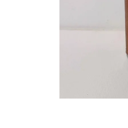
Guidon
custom
–
flasque
personnalisée
avec
texte