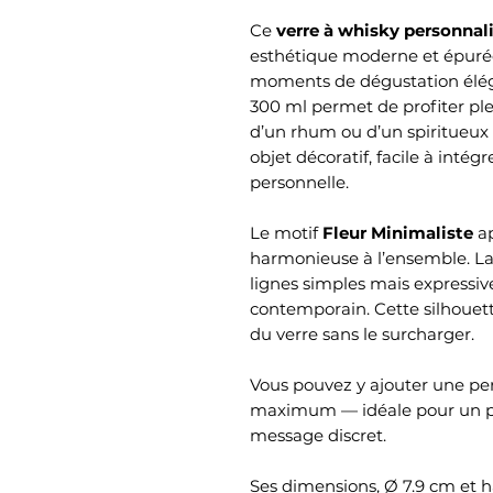
Ce
verre à whisky personnali
esthétique moderne et épuré
moments de dégustation élég
300 ml permet de profiter pl
d’un rhum ou d’un spiritueux 
objet décoratif, facile à intég
personnelle.
Le motif
Fleur Minimaliste
ap
harmonieuse à l’ensemble. La
lignes simples mais expressives
contemporain. Cette silhouett
du verre sans le surcharger.
Vous pouvez y ajouter une per
maximum — idéale pour un p
message discret.
Ses dimensions, Ø 7.9 cm et h