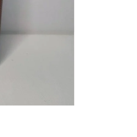
Ancre
marine
–
flasque
personnalisée
avec
texte