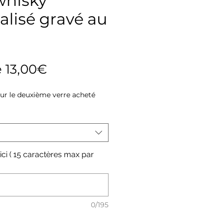
whisky
alisé gravé au
Prix
e
13,00€
promotionnel
sur le deuxième verre acheté
 ici ( 15 caractères max par
0/195