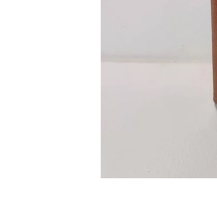
Guidon
custom
–
flasque
personnalisée
avec