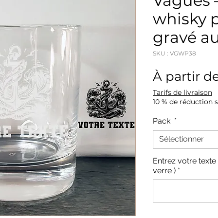
Vagues –
whisky 
gravé au
SKU : VGWP38
À partir d
Tarifs de livraison
10 % de réduction 
Pack
*
Sélectionner
Entrez votre texte
verre )
*