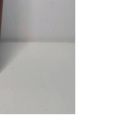
Ancre
marine
–
flasque
personnalisée
avec