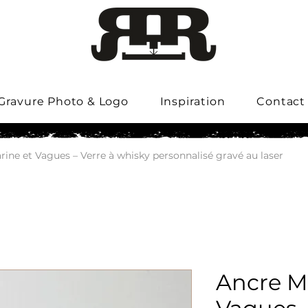
Gravure Photo & Logo
Inspiration
Contact
ine et Vagues – Verre à whisky personnalisé gravé au laser
Ancre M