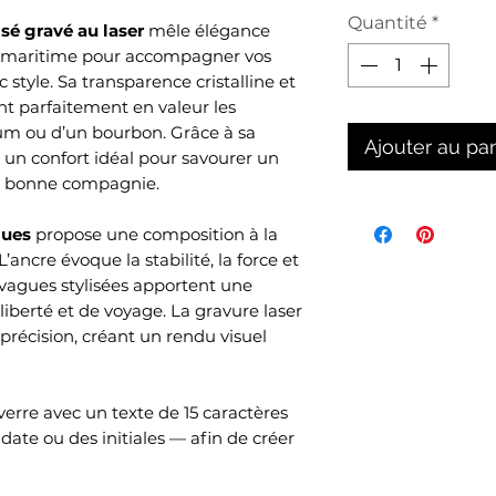
Quantité
*
sé gravé au laser
mêle élégance
n maritime pour accompagner vos
tyle. Sa transparence cristalline et
 parfaitement en valeur les
um ou d’un bourbon. Grâce à sa
Ajouter au pa
e un confort idéal pour savourer un
en bonne compagnie.
gues
propose une composition à la
’ancre évoque la stabilité, la force et
 vagues stylisées apportent une
berté et de voyage. La gravure laser
récision, créant un rendu visuel
verre avec un texte de 15 caractères
ate ou des initiales — afin de créer