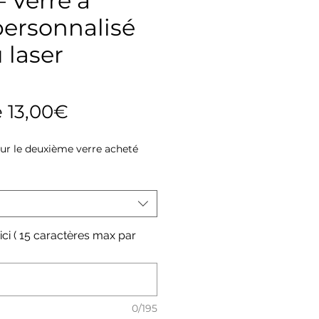
 Verre à
personnalisé
 laser
Prix
e
13,00€
promotionnel
sur le deuxième verre acheté
 ici ( 15 caractères max par
0/195