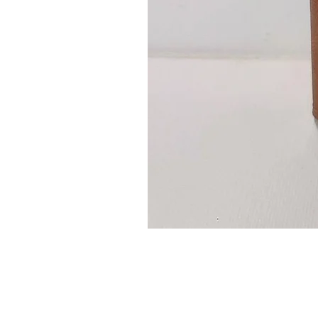
Guidon
custom
–
flasque
personnalisée
avec
texte