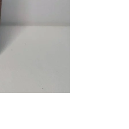
Ancre
marine
–
flasque
personnalisée
avec
texte