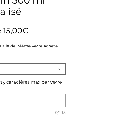
vin 500 ml
alisé
Prix
e
15,00€
promotionnel
sur le deuxième verre acheté
 ( 15 caractères max par verre
0/195