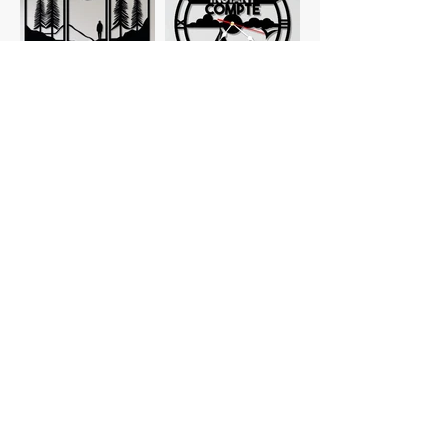
Tableaux
Horloges
personnalisés
Planches à
Verres
découper
personnalisés