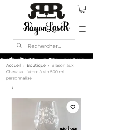
Accueil
›
Boutique
›
Blason aux
Chevaux – Verre à vin 500 ml
personnalisé