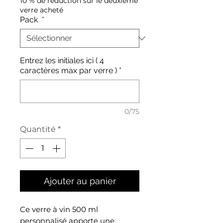
10 % de réduction sur le deuxième
verre acheté
Pack
*
Entrez les initiales ici ( 4
caractères max par verre )
*
0/75
Quantité
*
Ajouter au panier
Ce verre à vin 500 ml
personnalisé apporte une