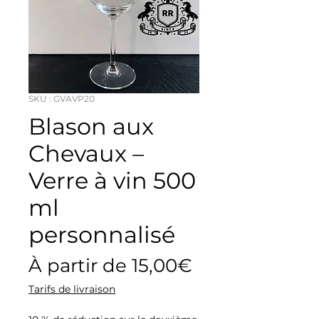
SKU : GVAVP20
Blason aux
Chevaux –
Verre à vin 500
ml
personnalisé
Prix
À partir de
15,00€
promotionne
Tarifs de livraison