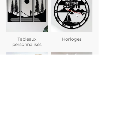
Tableaux
Horloges
personnalisés
Planches à
Verres
découper
personnalisés