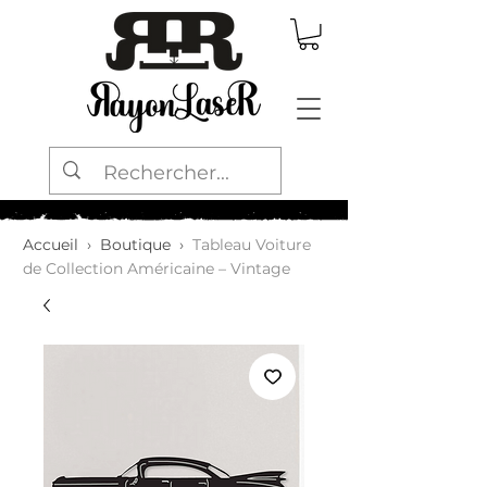
Accueil
›
Boutique
›
Tableau Voiture
de Collection Américaine – Vintage