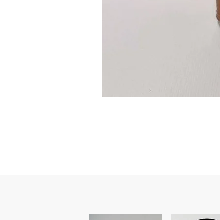
Guidon
custom
–
flasque
personnalisée
avec
texte