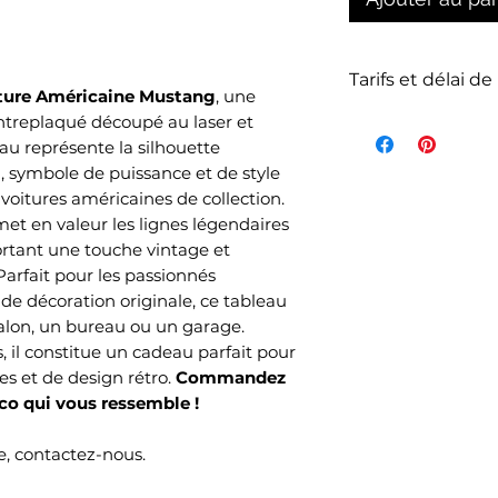
Tarifs et délai de
ture Américaine Mustang
, une
ntreplaqué découpé au laser et
La livraison n'es
au représente la silhouette
de l'article et d
symbole de puissance et de style
votre commande s
voitures américaines de collection.
commandés et sel
met en valeur les lignes légendaires
choisi lors de v
rtant une touche vintage et
Mondial Relay )
Parfait pour les passionnés
Le délai de livrai
de décoration originale, ce tableau
ouvrés selon no
salon, un bureau ou un garage.
temps de produc
s, il constitue un cadeau parfait pour
es et de design rétro.
Commandez
o qui vous ressemble !
, contactez-nous.