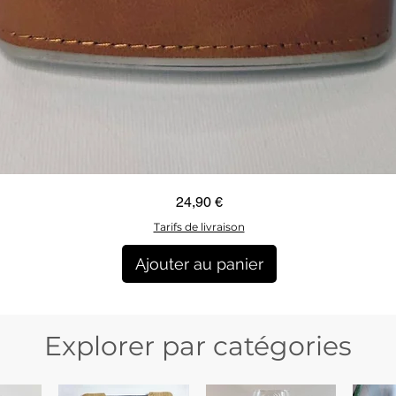
Aperçu rapide
Prix
24,90 €
Tarifs de livraison
Ajouter au panier
Explorer par catégories