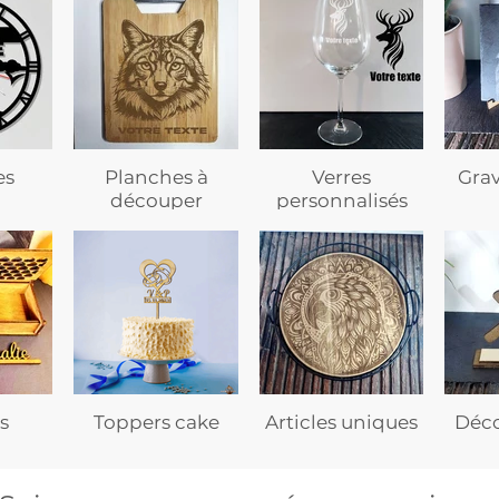
es
Planches à
Verres
Gra
découper
personnalisés
s
Toppers cake
Articles uniques
Déco