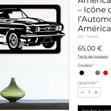
América
– Icône 
l’Autom
América
SKU : TAB390
Pr
65,00 €
Tarifs de livraison
Couleur
*
Quantité
*
Ajouter au pa