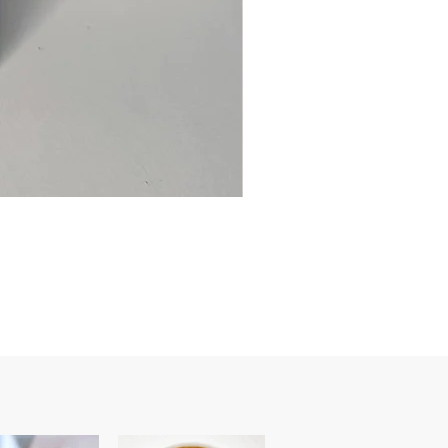
Ancre
marine
–
flasque
personnalisée
avec
texte