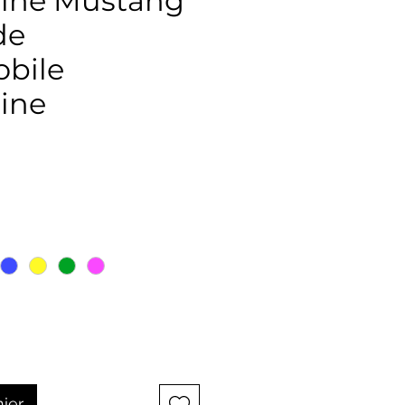
ine Mustang
de
obile
ine
ix
nier