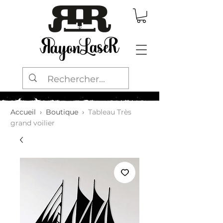
Accueil
›
Boutique
›
Tableau Très
grand voilier