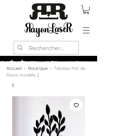
Accueil
›
Boutique
›
Tableau Pot de
fleurs modèle 2