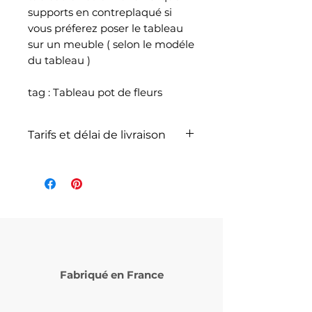
supports en contreplaqué si
vous préferez poser le tableau
sur un meuble ( selon le modéle
du tableau )
tag : Tableau pot de fleurs
Tarifs et délai de livraison
La livraison n'est pas
comprise dans le prix de
l'article et dépend du poids
total de votre
commande selon les articles
commandés et selon le
service de livraison choisi lors
Fabriqué en France
de votre commande (
Laposte ou Mondial Relay )
Le délai de livraison varie de 5