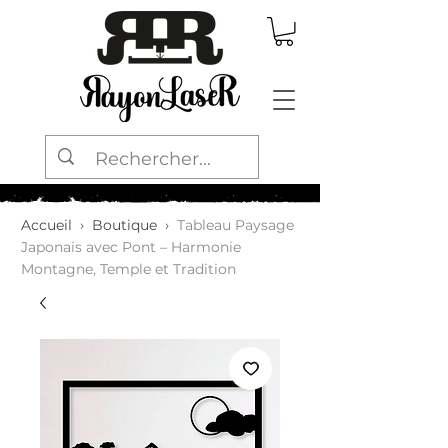
Accueil
›
Boutique
›
Tableau Paysage
Japonais avec Pont – Harmonie
Montagne, Temple et Tradition