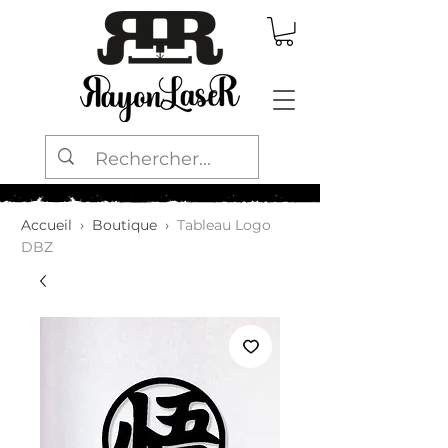
Accueil
›
Boutique
›
Tableau Logo
DBZ