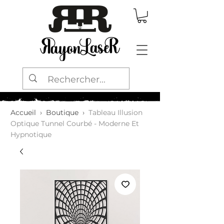
Accueil
›
Boutique
›
Tableau Illusion
Optique Tunnel Courbé - Moderne Et
Hypnotique