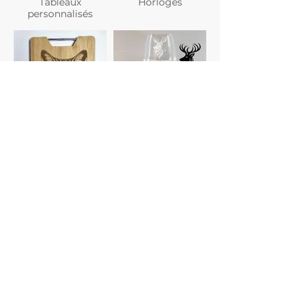
Tableaux
Horloges
personnalisés
Planches à
Verres
découper
personnalisés
Gravure photo
Dessous de verre