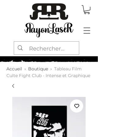
Accueil
›
Boutique
›
Tableau Film
Culte Fight Club - Intense et Graphique