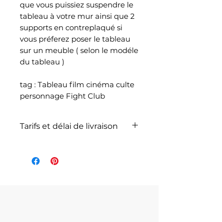
que vous puissiez suspendre le
tableau à votre mur ainsi que 2
supports en contreplaqué si
vous préferez poser le tableau
sur un meuble ( selon le modéle
du tableau )
tag : Tableau film cinéma culte
personnage Fight Club
Tarifs et délai de livraison
La livraison n'est pas
comprise dans le prix de
l'article et dépend du poids
total de votre
commande selon les articles
commandés et selon le
service de livraison choisi lors