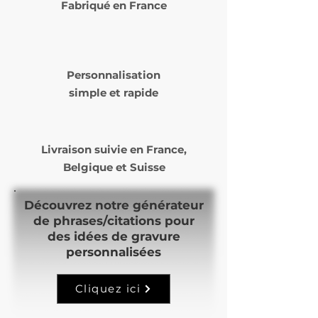
Fabriqué en France
de votre commande (
Laposte ou Mondial Relay )
Le délai de livraison varie de 5
à 14 jours ouvrés selon nos
Personnalisation
commandes et notre temps
simple et rapide
de production.
Livraison suivie en
France,
Belgique et Suisse
Découvrez notre générateur
de phrases/citations pour
des idées de gravure
personnalisées
Cliquez ici