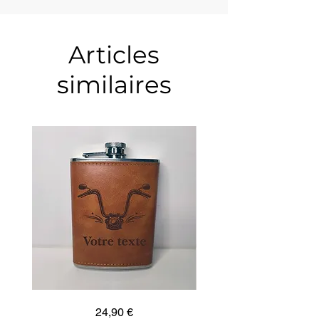
Articles
similaires
Guidon
Ancre
Prix
24,90 €
custom
marine