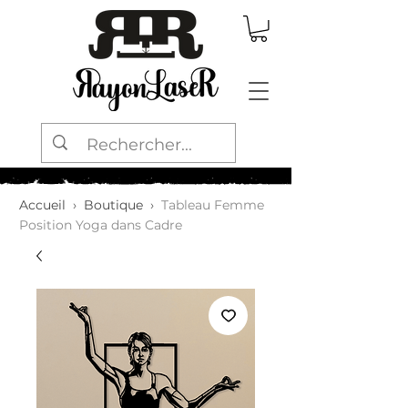
Accueil
›
Boutique
›
Tableau Femme
Position Yoga dans Cadre