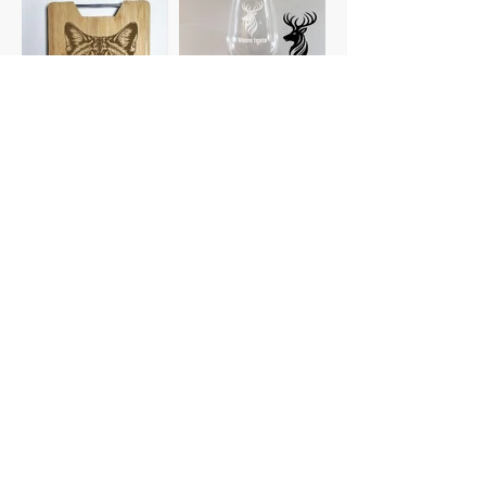
Planches à
Verres
découper
personnalisés
Gravure photo
Dessous de verre
Voir plus de catégories