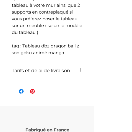
tableau à votre mur ainsi que 2
supports en contreplaqué si
vous préferez poser le tableau
sur un meuble ( selon le modéle
du tableau )
tag : Tableau dbz dragon ball z
son goku animé manga
Tarifs et délai de livraison
La livraison n'est pas
comprise dans le prix de
l'article et dépend du poids
total de votre
commande selon les articles
commandés et selon le
service de livraison choisi lors
Fabriqué en France
de votre commande (