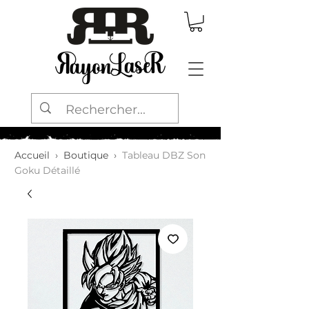
Accueil
›
Boutique
›
Tableau DBZ Son
Goku Détaillé