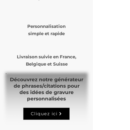
Laposte ou Mondial Relay )
Le délai de livraison varie de 5
à 14 jours ouvrés selon nos
Personnalisation
commandes et notre temps
simple et rapide
de production.
Livraison suivie en
France,
Belgique et Suisse
Découvrez notre générateur
de phrases/citations pour
des idées de gravure
personnalisées
Cliquez ici