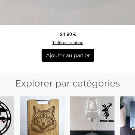
Aperçu rapide
Prix
24,90 €
Tarifs de livraison
Ajouter au panier
Explorer par catégories