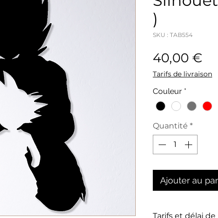
Silhouet
)
SKU : TAB554
Pr
40,00 €
Tarifs de livraison
Couleur
*
Quantité
*
Ajouter au pa
Tarifs et délai de