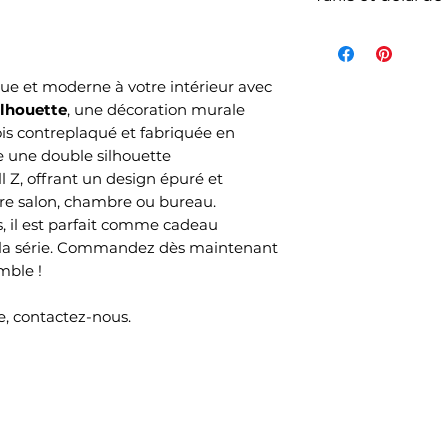
La livraison n'es
de l'article et d
votre commande s
e et moderne à votre intérieur avec
commandés et sel
lhouette
, une décoration murale
choisi lors de v
is contreplaqué et fabriquée en
Mondial Relay )
e une double silhouette
Le délai de livrai
Z, offrant un design épuré et
re salon, chambre ou bureau.
ouvrés selon no
s, il est parfait comme cadeau
temps de produc
e la série. Commandez dès maintenant
mble !
, contactez-nous.