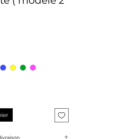
te ( modèle 2
ix
nier
 livraison