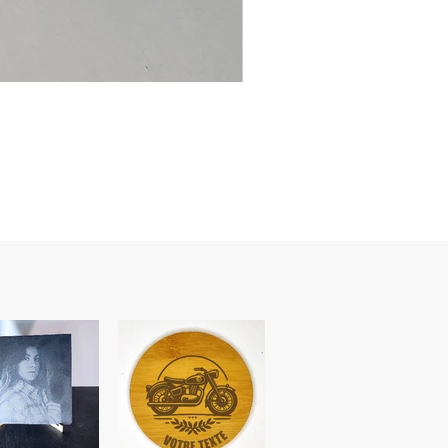
Ancre
marine
–
flasque
personnalisée
avec
texte