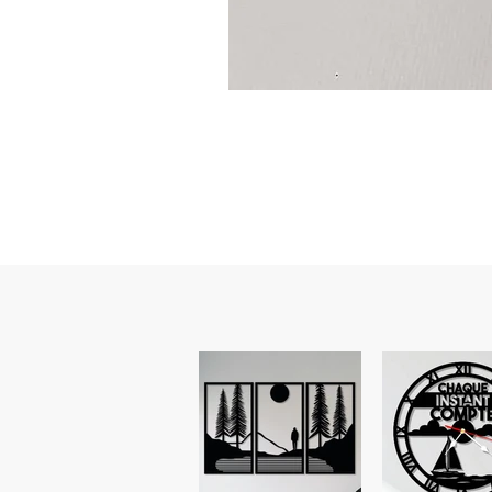
Guidon
custom
–
flasque
personnalisée
avec
texte