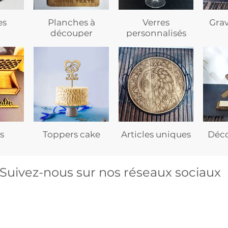
es
Planches à
Verres
Gra
découper
personnalisés
s
Toppers cake
Articles uniques
Déco
Suivez-nous sur nos réseaux sociaux