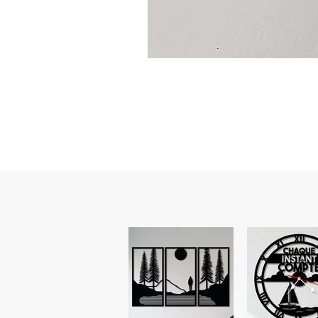
Guidon
custom
–
flasque
personnalisée
avec
texte