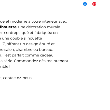
de l'article et d
votre commande s
commandés et sel
e et moderne à votre intérieur avec
choisi lors de v
lhouette
, une décoration murale
Mondial Relay )
is contreplaqué et fabriquée en
Le délai de livrai
e une double silhouette
ouvrés selon no
Z, offrant un design épuré et
temps de produc
re salon, chambre ou bureau.
s, il est parfait comme cadeau
e la série. Commandez dès maintenant
mble !
, contactez-nous.