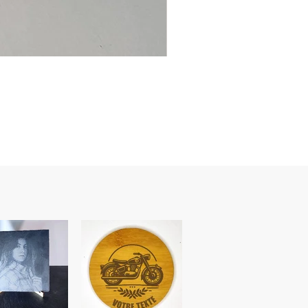
Ancre
marine
–
flasque
personnalisée
avec
texte