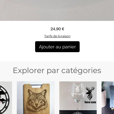
Aperçu rapide
Prix
24,90 €
Tarifs de livraison
Ajouter au panier
Explorer par catégories