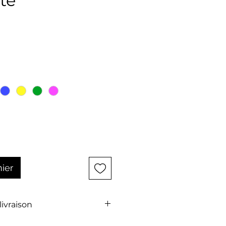
te
x
nier
 livraison
t pas comprise dans le prix