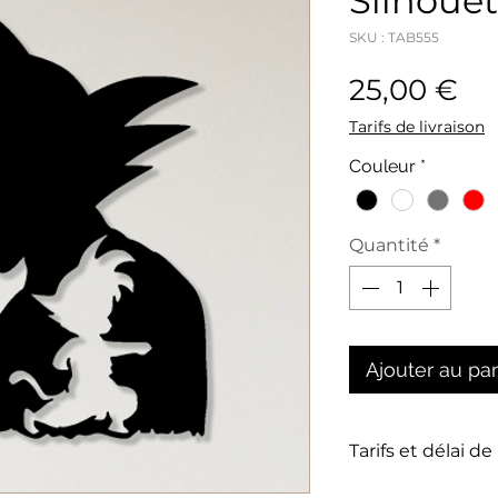
Silhouet
SKU : TAB555
Pri
25,00 €
Tarifs de livraison
Couleur
*
Quantité
*
Ajouter au pa
Tarifs et délai de
La livraison n'es