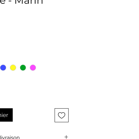
e - Marin
ix
nier
 livraison