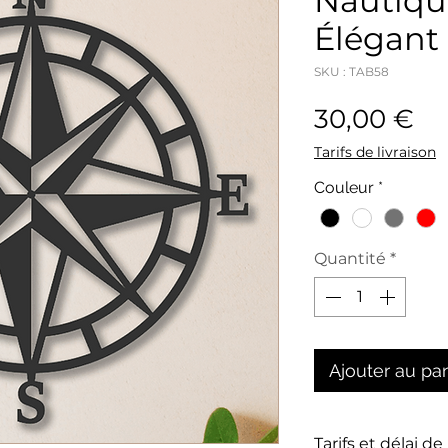
Nautiqu
Élégant
SKU : TAB58
Pr
30,00 €
Tarifs de livraison
Couleur
*
Quantité
*
Ajouter au pa
Tarifs et délai de