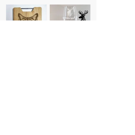
Planches à
Verres
découper
personnalisés
Gravure photo
Dessous de verre
Voir plus de catégories