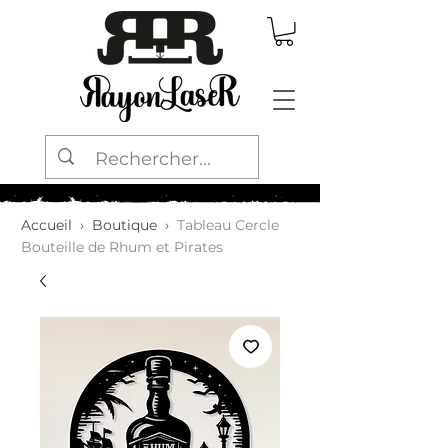
Accueil
›
Boutique
›
Tableau Cercle
Bouteille de Rhum et Pirates