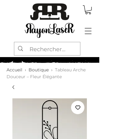
Accueil
›
Boutique
›
Tableau Arche
Douceur – Fleur Élégante