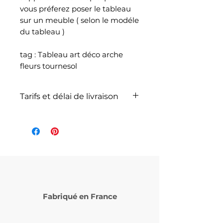
vous préferez poser le tableau
sur un meuble ( selon le modéle
du tableau )
tag : Tableau art déco arche
fleurs tournesol
Tarifs et délai de livraison
La livraison n'est pas
comprise dans le prix de
l'article et dépend du poids
total de votre
commande selon les articles
commandés et selon le
service de livraison choisi lors
Fabriqué en France
de votre commande (
Laposte ou Mondial Relay )
Le délai de livraison varie de 5