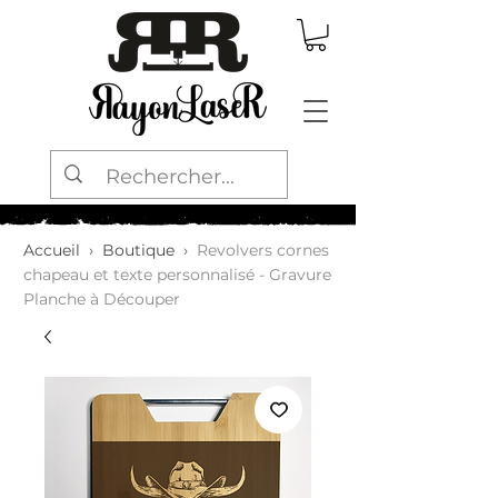
Accueil
›
Boutique
›
Revolvers cornes
chapeau et texte personnalisé - Gravure
Planche à Découper