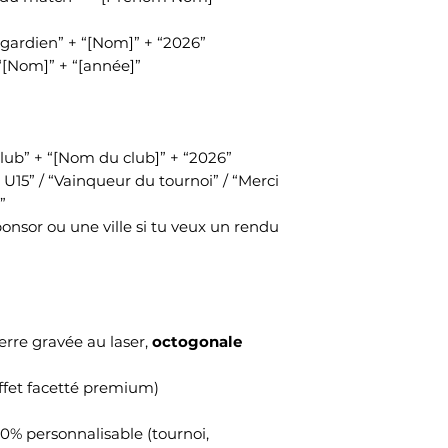
r gardien” + “[Nom]” + “2026”
[Nom]” + “[année]”
Club” + “[Nom du club]” + “2026”
U15” / “Vainqueur du tournoi” / “Merci
”
onsor ou une ville si tu veux un rendu
rre gravée au laser,
octogonale
ffet facetté premium)
0% personnalisable (tournoi,