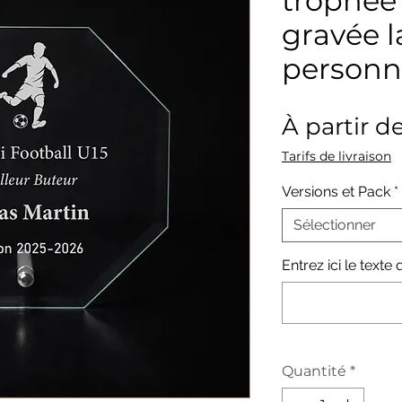
trophée 
gravée l
personn
À partir d
Tarifs de livraison
Versions et Pack
*
Sélectionner
Entrez ici le text
Quantité
*