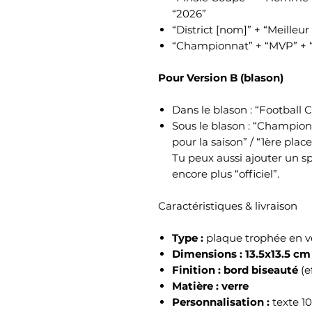
“2026”
“District [nom]” + “Meilleu
“Championnat” + “MVP” + “
Pour Version B (blason)
Dans le blason : “Football 
Sous le blason : “Champion 
pour la saison” / “1ère place
Tu peux aussi ajouter un sp
encore plus “officiel”.
Caractéristiques & livraison
Type :
plaque trophée en ve
Dimensions :
13.5x13.5 cm
Finition :
bord biseauté
(e
Matière :
verre
Personnalisation :
texte 10