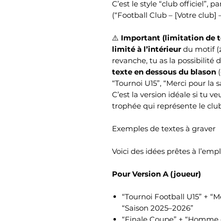
C’est le style “club officiel”, p
(“Football Club – [Votre club] 
⚠️
Important (limitation de t
limité à l’intérieur
du motif (
revanche, tu as la possibilité 
texte en dessous du blason
(
“Tournoi U15”, “Merci pour la s
C’est la version idéale si tu v
trophée qui représente le club
Exemples de textes à graver
Voici des idées prêtes à l’empl
Pour Version A (joueur)
“Tournoi Football U15” + “
“Saison 2025–2026”
“Finale Coupe” + “Homme 