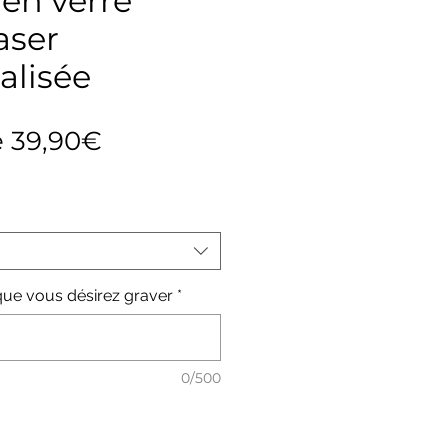
en verre
aser
alisée
Prix
e
39,90€
promotionnel
e que vous désirez graver
*
0/500