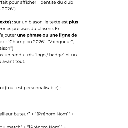
arfait pour afficher l’identité du club
– 2026”).
exte)
: sur un blason, le texte est
plus
zones précises du blason). En
d’ajouter
une phrase ou une ligne de
ex : “Champion 2026”, “Vainqueur”,
aison”).
eux un rendu très “logo / badge” et un
 avant tout.
oi (tout est personnalisable) :
Meilleur buteur” + “[Prénom Nom]” +
du match” + “[Prénom Nom]” +