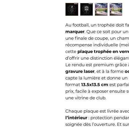
Au football, un trophée doit f
marquer
. Que ce soit pour un
une finale de coupe, un champ
récompense individuelle (meil
cette
plaque trophée en verr
d’offrir une distinction éléga
Le rendu est premium grâce 
gravure laser
, et à la forme
o
capte la lumière et donne un
format
13.5x13.5 cm
est parfai
prix, facile à exposer ensuite
une vitrine de club.
Chaque plaque est livrée ave
l’intérieur
: protection pendan
soignée dès l’ouverture. Et sur