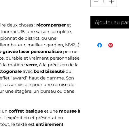
Ajouter au pa
aire deux choses :
récompenser
et
 tournoi U15, une saison complète,
ionnat de district, ou une
leur buteur, meilleur gardien, MVP…),
e gravée laser personnalisée
permet
nte, durable et vraiment personnalisée.
à la matière
verre
, à la précision de la
ctogonale
avec
bord biseauté
qui
 effet “award” haut de gamme. Son
t : assez visible pour une remise de
 sur une étagère, un bureau ou dans
c un
coffret basique
et une
mousse à
t l’expédition et présentation
tout, le texte est
entièrement