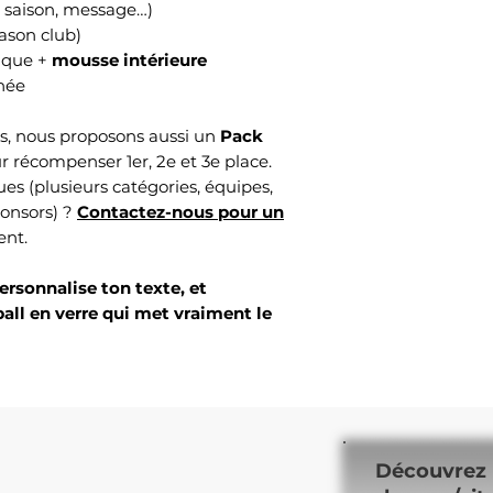
, saison, message…)
lason club)
sique +
mousse intérieure
gnée
rs, nous proposons aussi un
Pack
r récompenser 1er, 2e et 3e place.
s (plusieurs catégories, équipes,
ponsors) ?
Contactez-nous pour un
ent.
personnalise ton texte, et
ll en verre qui met vraiment le
Découvrez 