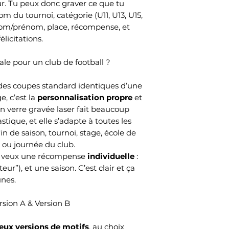
ur. Tu peux donc graver ce que tu
 du tournoi, catégorie (U11, U13, U15,
, nom/prénom, place, récompense, et
licitations.
ale pour un club de football ?
des coupes standard identiques d’une
e, c’est la
personnalisation propre
et
 en verre gravée laser fait beaucoup
stique, et elle s’adapte à toutes les
fin de saison, tournoi, stage, école de
, ou journée du club.
 tu veux une récompense
individuelle
:
eur”), et une saison. C’est clair et ça
unes.
rsion A & Version B
eux versions de motifs
, au choix