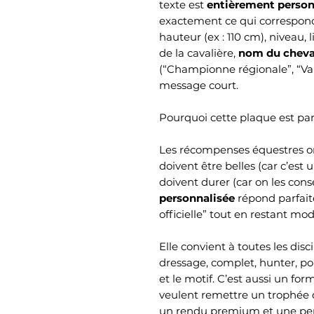
texte est
entièrement person
exactement ce qui correspond
hauteur (ex : 110 cm), niveau,
de la cavalière,
nom du cheva
(“Championne régionale”, “Vai
message court.
Pourquoi cette plaque est parf
Les récompenses équestres ont
doivent être belles (car c’est u
doivent durer (car on les con
personnalisée
répond parfaite
officielle” tout en restant mo
Elle convient à toutes les disc
dressage, complet, hunter, po
et le motif. C’est aussi un for
veulent remettre un trophée d
un rendu premium et une perso