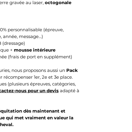
rre gravée au laser,
octogonale
00% personnalisable (épreuve,
e, année, message…)
B (dressage)
sique +
mousse intérieure
née (frais de port en supplément)
curies, nous proposons aussi un
Pack
r récompenser 1er, 2e et 3e place.
s (plusieurs épreuves, catégories,
actez-nous pour un devis
adapté à
équitation dès maintenant et
 qui met vraiment en valeur la
cheval.