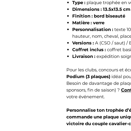
Type :
plaque trophée en ve
Dimensions :
13.5x13.5 cm
Finition :
bord biseauté
Matière :
verre
Personnalisation :
texte 1
hauteur, nom, cheval, plac
Versions :
A (CSO / saut) / 
Coffret inclus :
coffret ba
Livraison :
expédition soig
Pour les clubs, concours et é
Podium (3 plaques)
idéal pou
Besoin de davantage de plaque
sponsors, fin de saison) ?
Cont
votre événement.
Personnalise ton trophée d’
commande une plaque unique
victoire du couple cavalier-