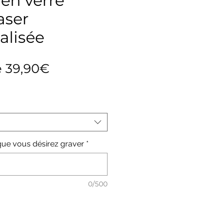
en verre
aser
alisée
Prix
e
39,90€
promotionnel
e que vous désirez graver
*
0/500