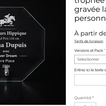
trophée 
gravée l
personn
À partir d
Tarifs de livraison
Versions et Pack
*
Sélectionner
Entrez ici le text
Quantité
*