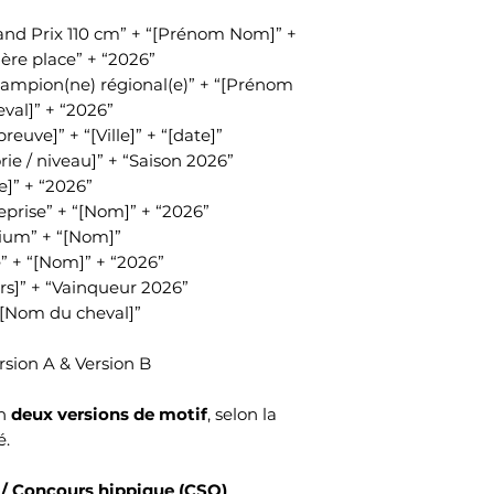
and Prix 110 cm” + “[Prénom Nom]” +
ère place” + “2026”
hampion(ne) régional(e)” + “[Prénom
val]” + “2026”
euve]” + “[Ville]” + “[date]”
ie / niveau]” + “Saison 2026”
ie]” + “2026”
reprise” + “[Nom]” + “2026”
dium” + “[Nom]”
 + “[Nom]” + “2026”
s]” + “Vainqueur 2026”
c [Nom du cheval]”
rsion A & Version B
en
deux versions de motif
, selon la
é.
s / Concours hippique (CSO)