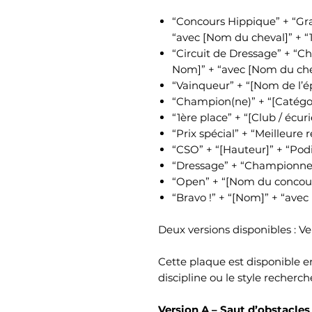
“Concours Hippique” + “Gr
“avec [Nom du cheval]” + “1
“Circuit de Dressage” + “C
Nom]” + “avec [Nom du che
“Vainqueur” + “[Nom de l’épr
“Champion(ne)” + “[Catégor
“1ère place” + “[Club / écur
“Prix spécial” + “Meilleure 
“CSO” + “[Hauteur]” + “Po
“Dressage” + “Championne”
“Open” + “[Nom du concour
“Bravo !” + “[Nom]” + “ave
Deux versions disponibles : Ve
Cette plaque est disponible 
discipline ou le style recherch
Version A – Saut d’obstacle