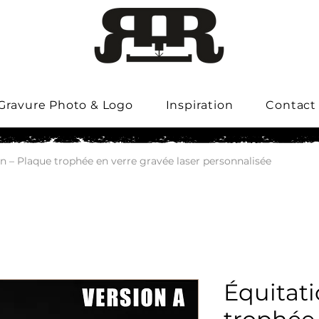
Gravure Photo & Logo
Inspiration
Contact
n – Plaque trophée en verre gravée laser personnalisée
Équitati