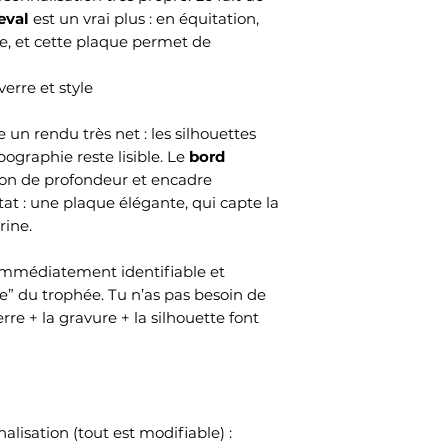
eval
est un vrai plus : en équitation,
e, et cette plaque permet de
verre et style
re un rendu très net : les silhouettes
pographie reste lisible. Le
bord
on de profondeur et encadre
tat : une plaque élégante, qui capte la
rine.
t immédiatement identifiable et
re” du trophée. Tu n’as pas besoin de
erre + la gravure + la silhouette font
lisation (tout est modifiable) :