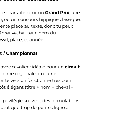
te : parfaite pour un
Grand Prix
, une
m), ou un concours hippique classique.
lente place au texte, donc tu peux
’épreuve, hauteur, nom du
eval
, place, et année.
uit / Championnat
 avec cavalier : idéale pour un
circuit
pionne régionale”), ou une
ette version fonctionne très bien
tôt élégant (titre + nom + cheval +
 privilégie souvent des formulations
lutôt que trop de petites lignes.