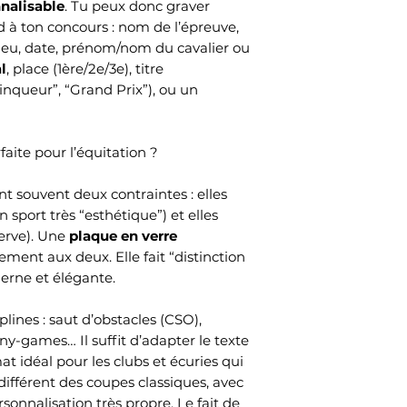
nalisable
. Tu peux donc graver
 à ton concours : nom de l’épreuve,
 lieu, date, prénom/nom du cavalier ou
l
, place (1ère/2e/3e), titre
nqueur”, “Grand Prix”), ou un
aite pour l’équitation ?
 souvent deux contraintes : elles
n sport très “esthétique”) et elles
serve). Une
plaque en verre
ment aux deux. Elle fait “distinction
derne et élégante.
iplines : saut d’obstacles (CSO),
ny-games… Il suffit d’adapter le texte
mat idéal pour les clubs et écuries qui
ifférent des coupes classiques, avec
nnalisation très propre. Le fait de