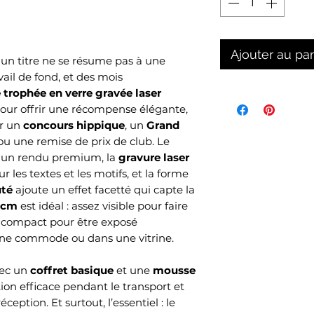
Ajouter au pa
u un titre ne se résume pas à une
vail de fond, et des mois
 trophée en verre gravée laser
our offrir une récompense élégante,
ur un
concours hippique
, un
Grand
 ou une remise de prix de club. Le
un rendu premium, la
gravure laser
r les textes et les motifs, et la forme
uté
ajoute un effet facetté qui capte la
5 cm
est idéal : assez visible pour faire
z compact pour être exposé
une commode ou dans une vitrine.
vec un
coffret basique
et une
mousse
ion efficace pendant le transport et
eption. Et surtout, l’essentiel : le