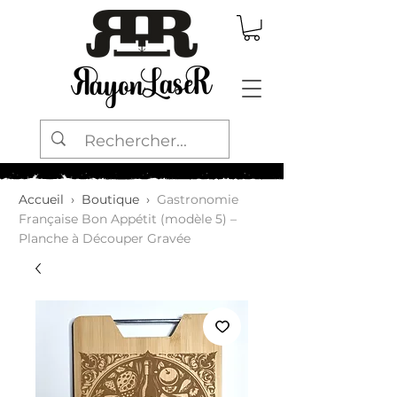
Accueil
›
Boutique
›
Gastronomie
Française Bon Appétit (modèle 5) –
Planche à Découper Gravée