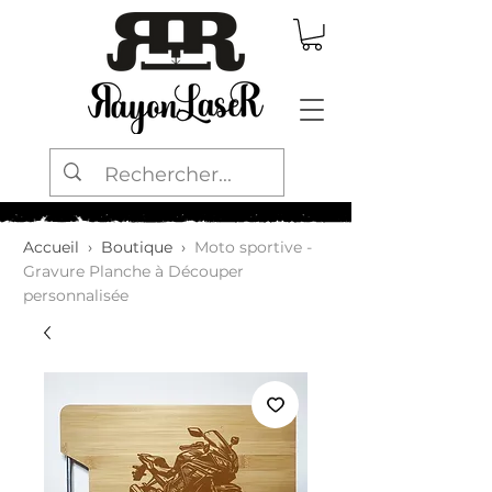
Accueil
›
Boutique
›
Moto sportive -
Gravure Planche à Découper
personnalisée